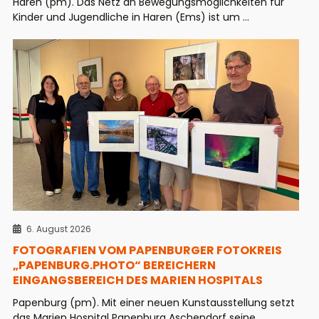
Haren (pm). Das Netz an Bewegungsmöglichkeiten für
Kinder und Jugendliche in Haren (Ems) ist um ...
6. August 2026
FOTOGRAFIEN VOM PAPENBURGER FOTOKREIS
„PAPENBURG.PHOTO“ BEREICHERN
EINGANGSBEREICH DES MARIEN HOSPITALS
Papenburg (pm). Mit einer neuen Kunstausstellung setzt
das Marien Hospital Papenburg Aschendorf seine