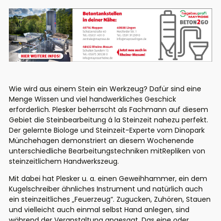
Wie wird aus einem Stein ein Werkzeug? Dafür sind eine
Menge Wissen und viel handwerkliches Geschick
erforderlich.
Plesker
beherrscht als
Fachmann au
f
diesem
Gebiet die Steinbearbeitung á la Steinzeit nahezu perfekt.
Der
gelernte Biologe und Steinzeit-Experte vom
Dinopark
Münchehagen
demonstriert
an diesem Wochenende
unterschiedliche Bearbeitungstechniken
mit
Repliken
von
steinzeitliche
m
Handwerkszeug
.
Mit dabei hat
Plesker
u.
a. einen Geweihhammer, ein dem
Kugelschreiber ähnliches Instrument und natürlich auch
ein steinzeitliches „Feuerzeug“. Zugucken, Zuhören, Stauen
und vielleicht auch einmal selbst Hand anlegen
,
sind
während der Veranstaltung angesagt
. Das eine oder