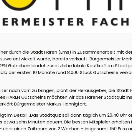
lcher durch die Stadt Haren (Ems) in Zusammenarbeit mit de
e entwickelt wurde, bereits verkauft. Bürgermeister Markus
N Gutschein bindet zusätzliche lokale Kaufkraft im Stadtg
 der ersten 10 Monate rund 8.000 Stück Gutscheine verkauft
er nach vorn zu bringen, plant der Herausgeber, die Stadt 
s HAREN Gutscheins möchten wir das Harener Stadtquiz ins
erklärt Bürgermeister Markus Honnigfort.
lgt im Detail: „Das Stadtquiz soll dann täglich um 20.40 Uhr 
eils etwa zehn Minuten dauern. Die besten Mitspieler erhalte
über einen Zeitraum von 2 Wochen – insgesamt 150 Euro au