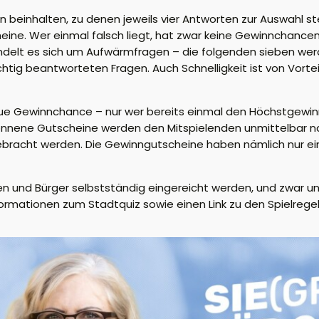
beinhalten, zu denen jeweils vier Antworten zur Auswahl st
heine. Wer einmal falsch liegt, hat zwar keine Gewinnchanc
handelt es sich um Aufwärmfragen – die folgenden sieben we
htig beantworteten Fragen. Auch Schnelligkeit ist von Vortei
 Gewinnchance – nur wer bereits einmal den Höchstgewinn 
onnene Gutscheine werden den Mitspielenden unmittelbar na
ebracht werden. Die Gewinngutscheine haben nämlich nur ei
nen und Bürger selbstständig eingereicht werden, und zwar u
formationen zum Stadtquiz sowie einen Link zu den Spielregel