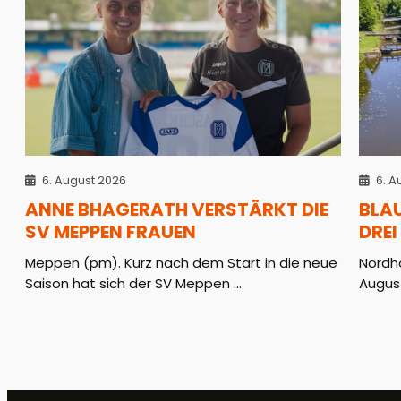
6. August 2026
6. A
ANNE BHAGERATH VERSTÄRKT DIE
BLA
SV MEPPEN FRAUEN
DREI
Meppen (pm). Kurz nach dem Start in die neue
Nordho
Saison hat sich der SV Meppen ...
August