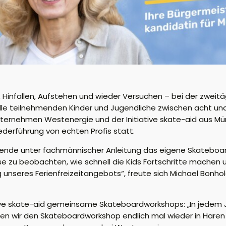
ks, Hinfallen, Aufstehen und wieder Versuchen – bei der zweit
e teilnehmenden Kinder und Jugendliche zwischen acht und 1
nternehmen Westenergie und der Initiative skate-aid aus Mü
derführung von echten Profis statt.
nehmende unter fachmännischer Anleitung das eigene Skate
asse zu beobachten, wie schnell die Kids Fortschritte machen
ng unseres Ferienfreizeitangebots“, freute sich Michael Bonh
ative skate-aid gemeinsame Skateboardworkshops: „In jedem Ja
n wir den Skateboardworkshop endlich mal wieder in Haren 