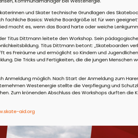
Jansen, Kommunalmanager bei Westenergie.
Skaterinnen und Skater technische Grundlagen des Skateboar
ch fachliche Basics: Welche Boardgröße ist für wen geeign
chied macht es, wenn das Board harte oder weiche Lenkgumm
r Titus Dittmann leitete den Workshop. Sein pädagogischer
önlichkeitsbildung. Titus Dittmann betont: „Skateboarden verb
 es Freiräume und ermöglicht so Kindern und Jugendlichen,
icklung. Die Tricks und Fertigkeiten, die die jungen Mensche
ch Anmeldung möglich. Nach Start der Anmeldung zum Harene
nternehmen Westenergie stellte die Verpflegung und Schutz
chen. Zum krönenden Abschluss des Workshops durften die Ki
.skate-aid.org