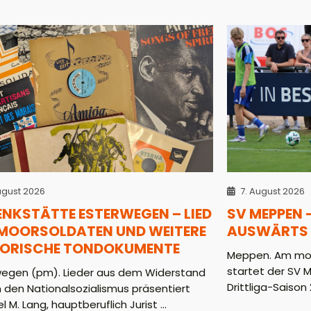
ugust 2026
7. August 2026
ENKSTÄTTE ESTERWEGEN – LIED
SV MEPPEN 
 MOORSOLDATEN UND WEITERE
AUSWÄRTS 
TORISCHE TONDOKUMENTE
Meppen. Am mor
startet der SV 
wegen (pm). Lieder aus dem Widerstand
Drittliga-Saison 2
 den Nationalsozialismus präsentiert
l M. Lang, hauptberuflich Jurist ...