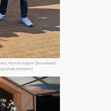
n), Ronnie Kaijser (Roswinkel),
lugschule Dankern)