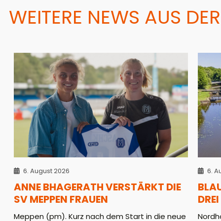
WEITERE NEWS AUS DER
6. August 2026
6. A
ANNE BHAGERATH VERSTÄRKT DIE
BLA
SV MEPPEN FRAUEN
DREI
Meppen (pm). Kurz nach dem Start in die neue
Nordho