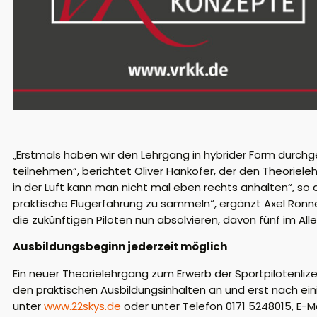
„Erstmals haben wir den Lehrgang in hybrider Form durchge
teilnehmen“, berichtet Oliver Hankofer, der den Theorieleh
in der Luft kann man nicht mal eben rechts anhalten“, so d
praktische Flugerfahrung zu sammeln“, ergänzt Axel Rönne
die zukünftigen Piloten nun absolvieren, davon fünf im Allei
Ausbildungsbeginn jederzeit möglich
Ein neuer Theorielehrgang zum Erwerb der Sportpilotenlizenz 
den praktischen Ausbildungsinhalten an und erst nach eini
unter
www.22skys.de
oder unter Telefon 0171 5248015, E-Ma