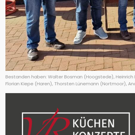
Bestanden haben: Walter Bosman (Hoogstede), Heinrich Fis
Florian Kiepe (Haren), Thorsten Lünemann (Nortmoor), And