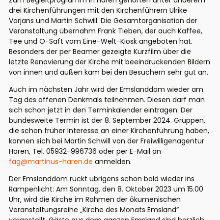
Zum Begleitprogramm in Haren gehörten unter anderem
drei Kirchenführungen mit den Kirchenführern Ulrike
Vorjans und Martin Schwill. Die Gesamtorganisation der
Veranstaltung übernahm Frank Tieben, der auch Kaffee,
Tee und O-Saft vom Eine-Welt-Kiosk angeboten hat.
Besonders der per Beamer gezeigte Kurzfilm über die
letzte Renovierung der Kirche mit beeindruckenden Bildern
von innen und außen kam bei den Besuchern sehr gut an.
Auch im nächsten Jahr wird der Emslanddom wieder am
Tag des offenen Denkmals teilnehmen. Diesen darf man
sich schon jetzt in den Terminkalender eintragen: Der
bundesweite Termin ist der 8. September 2024. Gruppen,
die schon früher Interesse an einer Kirchenführung haben,
können sich bei Martin Schwill von der Freiwilligenagentur
Haren, Tel. 05932-996736 oder per E-Mail an
fag@martinus-haren.de
anmelden.
Der Emslanddom rückt übrigens schon bald wieder ins
Rampenlicht: Am Sonntag, den 8. Oktober 2023 um 15.00
Uhr, wird die Kirche im Rahmen der ökumenischen
Veranstaltungsreihe „Kirche des Monats Emsland“