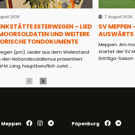
ugust 2026
7. August 2026
ENKSTÄTTE ESTERWEGEN – LIED
SV MEPPEN 
 MOORSOLDATEN UND WEITERE
AUSWÄRTS 
TORISCHE TONDOKUMENTE
Meppen. Am mor
startet der SV 
wegen (pm). Lieder aus dem Widerstand
Drittliga-Saison 2
 den Nationalsozialismus präsentiert
l M. Lang, hauptberuflich Jurist ...
Meppen
Papenburg