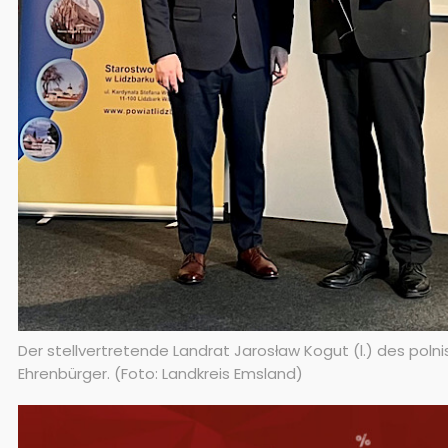
Der stellvertretende Landrat Jarosław Kogut (l.) des poln
Ehrenbürger. (Foto: Landkreis Emsland)