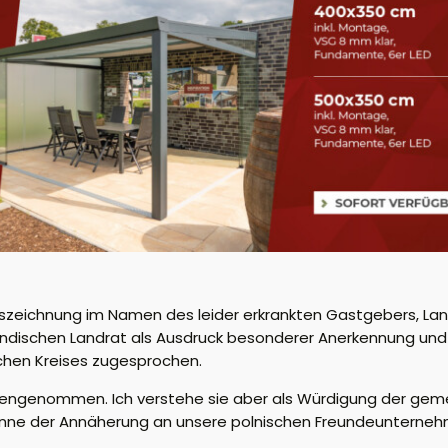
Auszeichnung im Namen des
leider erkrankten
Gastgebers, Land
dischen Landrat als Ausdruck besonderer Anerkennung und
chen Kreises zugesprochen.
gengenommen. Ich verstehe sie aber als Würdigung der gem
inne der
Annäherung
an
unsere polnischen
Freunde
unternehm