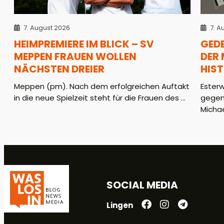
7. August 2026
7. A
HEIMPREMIERE IM BLICK – SV
GED
MEPPEN FRAUEN WOLLEN
DER
NÄCHSTEN DREIER
HIS
Meppen (pm). Nach dem erfolgreichen Auftakt
Ester
in die neue Spielzeit steht für die Frauen des ...
gegen
Michae
SOCIAL MEDIA
Lingen