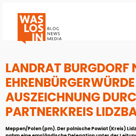
LANDRAT BURGDORF 
EHRENBÜRGERWÜRDE 
AUSZEICHNUNG DURC
PARTNERKREIS LIDZB
Meppen/Polen (pm). Der polnische Powiat (Kreis) Lidzb
nahm eine emsländische Delegation unter der Leitu