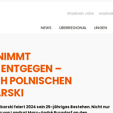
Waslosin Jobs
waslosi
NEWS
ÜBERREGIONAL
LINGEN
NIMMT
ENTGEGEN –
H POLNISCHEN
ARSKI
arski feiert 2024 sein 25-jähriges Bestehen. Nicht nur
ng von Landrat Marc-André Burgdorf an den