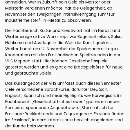
anmelden. Wer in Zukunft sein Geld als Meister oder
Meisterin verdienen möchte,
hat die Gelegenheit, ab
November den zweijährigen Intensivlehrgang zum/zur
Industriemeister/-in-Metall zu absolvieren.
Der Fachbereich Kultur und Kreativität
hat im H
erbst
und
Winter
einige
aktive
Workshops wi
e
Bogenschießen
,
S
a
l
s
a
,
Nähkurse
u
n
d
A
u
s
f
l
ü
g
e
i
n
d
i
e
W
e
l
t
d
e
r
K
u
n
s
t
geplant.
Weiter
findet am 12. Novemb
er der
Spielenachmittag
i
n
Kooperation mit den Emsländischen Spielfreunden
in der
V
H
S
Meppen statt
. H
ier können
Gesellschaftsspiele
ge
test
et werden
und
es gibt eine
Brettspielbörse
für neue
und gebr
auchte Spiele
.
Das Kursan
gebot
der
VHS
umfasst
auch dieses S
emester
viele verschiedene
Sprachkurse
, darunter
Deuts
c
h
,
Englisch,
S
p
a
n
i
s
c
h
u
n
d
n
e
u
e
Highlight
s
w
i
e
N
o
r
w
e
g
i
s
c
h
.
Im
Fachbereich
„
Gesellschaftliches Leben
“
gibt
es
im
neuen
Semester spannende Angebote wie:
„Stammtisch für
Emsland-Rückkehrende und Zugezogene – Freunde fin
den
im Emsland“
,
i
n
d
e
m
Interessierte
herzlich eingeladen sind
der Runde beizuwohnen.