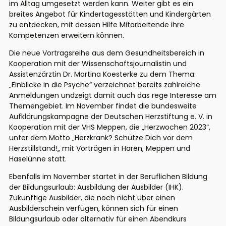
im Alltag
u
m
g
e
s
e
t
z
t
w
e
r
d
e
n
k
a
n
n
.
W
e
i
t
e
r
g
i
b
t
e
s
e
i
n
b
r
e
i
t
e
s
A
n
g
e
b
o
t
f
ü
r
K
i
n
d
e
r
t
a
g
e
s
s
t
ä
t
t
e
n
und
K
i
n
d
e
r
g
ä
r
t
e
n
z
u
entdecken
,
m
i
t
d
e
s
s
e
n
H
i
l
f
e
M
i
t
a
r
b
e
i
t
e
n
d
e
i
h
r
e
Kompetenzen
e
r
w
e
i
t
e
r
n
k
ö
n
n
e
n
.
D
i
e
n
e
u
e
Vortragsreihe
a
u
s
d
e
m
Gesundheitsbereich
i
n
K
o
o
p
e
r
a
t
i
o
n
mit der Wissenschaf
tsjournalistin und
Assistenzärztin Dr. Martina Koesterke
zu
dem Thema:
„
E
inblicke in die Psyche
“
v
e
r
z
e
i
c
h
n
e
t
b
e
r
e
i
t
s
z
a
h
l
r
e
i
c
h
e
A
n
m
e
l
d
u
n
g
e
n
u
n
d
z
e
i
g
t
d
a
m
i
t
a
u
c
h
d
a
s
r
e
g
e
I
n
t
e
r
e
s
s
e
a
m
T
h
e
m
e
n
g
e
b
i
e
t
.
I
m
N
o
v
e
m
b
e
r
f
i
n
d
e
t
d
i
e
b
undesweite
Aufklärungskampagne der Deutschen Herzstiftung e. V. in
Kooperation mit der VHS Meppe
n
,
d
i
e
„
Herzwochen
2
0
2
3
“
,
unter dem Motto „
Herzkrank? Schütze Dich vor dem
Herzstillstand!
„
m
i
t
V
o
r
t
r
ä
g
e
n
i
n
H
a
r
e
n
,
M
e
p
p
e
n
u
n
d
H
a
s
e
l
ü
n
n
e
s
t
a
t
t
.
Ebenfalls im November startet
in der Beruflichen Bi
ldung
der Bildungsurlaub: Ausbildung der Ausbilder (IHK)
.
Zukünftige Ausbilder, die noch nicht über einen
Ausbilderschein verfügen, können sich für einen
Bildungsurlaub oder alternativ für einen
Abendkurs