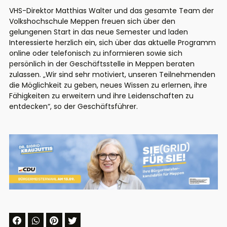
VHS-Direktor
Matthias Walter und das ge
samte Team der
Volks
hochs
chul
e Meppen freuen sich über den
gelungenen S
tart in das
neue S
emester
und laden
Interessierte herzlich ein,
sich über das aktuel
l
e
P
r
o
g
r
amm
online
oder
telefonisch
zu informieren
sowie
sich
persönlich
in
der Geschäftsstelle
in Meppen
beraten
zu
lassen.
„
W
ir sind
sehr
motiviert
,
unseren Teilnehme
nden
die Möglichkeit zu geben, neue
s Wissen
zu
erlernen, ihr
e
Fähigkeiten
zu erweitern und ihre Leidenschaften zu
entdecken“,
s
o
der Geschäftsführer
.