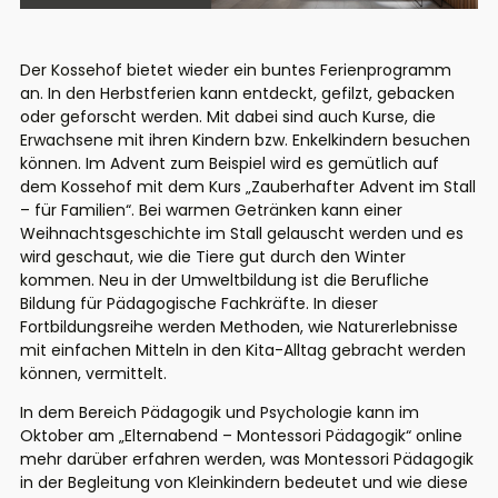
Der Kossehof bietet wieder ein buntes Ferienprogramm
an
.
In den
Herbstferien kann entdeckt, gefilzt, gebacken
oder geforscht werden.
Mit dabei sind auch Kurse
,
d
i
e
E
r
w
a
c
h
s
e
n
e
mit
ihren Kindern bzw. Enkelkindern
b
e
s
u
c
h
e
n
k
ö
n
n
e
n
.
Im Advent
z
u
m
B
e
i
s
p
i
e
l
wird es gemütlich
auf
dem Kossehof
m
i
t
d
e
m
K
u
r
s
„
Zauberhafter Advent im Stall
– für Familien
“
. Bei warmen Getränken
k
a
n
n
e
i
n
e
r
Weihnachtsgeschichte
im Stall
g
e
l
a
u
s
c
h
t
w
e
r
d
e
n
und
e
s
w
i
r
d
g
e
schau
t
, wie die Tiere gut durch den Winter
kommen.
Neu in der Umweltbildung ist die Berufliche
Bildung für Pädagogische Fachkr
äfte. In dieser
Fortbildungsreihe
w
e
r
d
e
n
Methoden, wie
Naturerlebnisse
mit einfache
n
Mitteln in den Kita-Alltag
g
e
b
r
a
c
h
t
w
e
r
d
e
n
könne
n
,
v
e
r
m
i
t
t
e
l
t
.
I
n
dem Bereich Pädagogik und Psychologie
k
a
n
n
i
m
O
k
t
o
b
e
r
a
m
„
Elternabend – Montessori Pädagogik
“
o
n
l
i
n
e
m
e
h
r
d
a
r
ü
b
e
r
e
r
f
a
h
r
e
n
w
e
r
d
e
n
,
w
a
s
Montessori Pädagogik
in der Begleitung von Kleinkindern
bedeutet und wie
diese