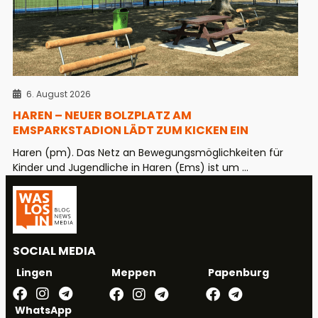
6. August 2026
HAREN – NEUER BOLZPLATZ AM
EMSPARKSTADION LÄDT ZUM KICKEN EIN
Haren (pm). Das Netz an Bewegungsmöglichkeiten für
Kinder und Jugendliche in Haren (Ems) ist um ...
SOCIAL MEDIA
Meppen
Papenburg
Lingen
WhatsApp