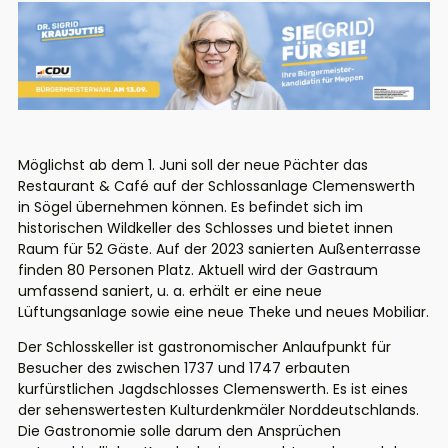
Möglichst ab dem
1.
Juni
soll der neue Pächter das
Restaurant & Café auf der Schl
ossanlage
Clemenswerth
in
Sögel
übernehmen können. Es befindet sich im
historischen Wildkeller des Schlosses und bietet innen
Raum für 52 Gäste. Auf der 2023 sanierten Außenterrasse
finden 80 Personen Platz. Aktuell wird der Gastraum
umfassend saniert, u. a. erhält er eine neue
Lüftungsanlage sowie eine neue Theke und neues Mobiliar.
Der Schlosskeller ist
gastronomischer Anlaufpunkt für
Besucher des
zwischen 1737 und 1747 erbaute
n
kurfürstliche
n
Jagdschlosses
Clemenswerth
. Es
ist eines
der sehenswertesten Kulturdenkmäler Norddeutschlands.
Die Gastronomie solle darum den Ansprüchen