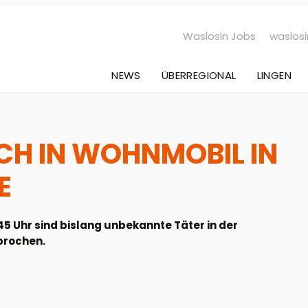
Waslosin Jobs
waslosi
NEWS
ÜBERREGIONAL
LINGEN
CH IN WOHNMOBIL IN
E
5 Uhr sind bislang unbekannte Täter in der
brochen.