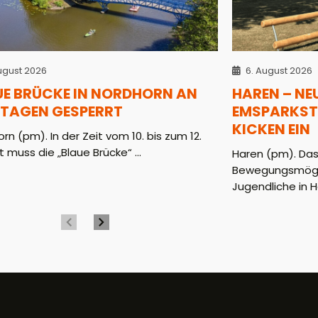
ugust 2026
6. August 2026
UE BRÜCKE IN NORDHORN AN
HAREN – NE
 TAGEN GESPERRT
EMSPARKST
KICKEN EIN
rn (pm). In der Zeit vom 10. bis zum 12.
 muss die „Blaue Brücke“ ...
Haren (pm). Das
Bewegungsmöglic
Jugendliche in H