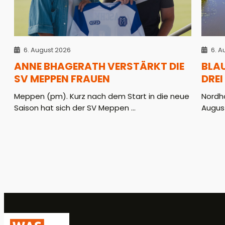
6. August 2026
6. A
ANNE BHAGERATH VERSTÄRKT DIE
BLA
SV MEPPEN FRAUEN
DREI
Meppen (pm). Kurz nach dem Start in die neue
Nordho
Saison hat sich der SV Meppen ...
August