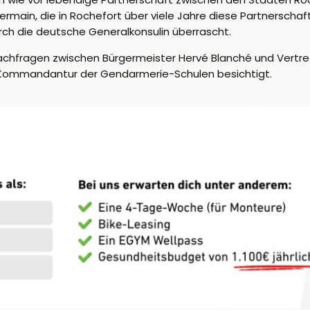
Germain, die in Rochefort über viele Jahre diese Partnersch
ch die deutsche Generalkonsulin überrascht.
achfragen zwischen Bürgermeister Hervé Blanché und Vertr
rte Kommandantur der Gendarmerie-Schulen besichtigt.