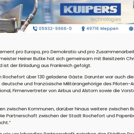
agement pro Europa, pro Demokratio und pro Zusammenarbeit
rmeister Heiner Butke hat sich gemeinsam mit Beisitzerin Ch
st der Einladung aus Frankreich gefolgt.
m Rochefort über 130 geladene Gäste. Darunter war auch di
é, deutsche und französische Militärangehörige des Piloten
l, Firmenvertreter von Airbus und Alstom sowie die Vorst
aften zwischen Kommunen, darüber hinaus weitere zwischen 
 „Die Partnerschaft zwischen der Stadt Rochefort und Papenb
cht.“
wie vor lebendige Partnerschaft zwischen den Städten Roc