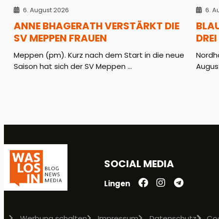
6. August 2026
6. A
ANNE BHAGERATH VERSTÄRKT DIE
BLA
SV MEPPEN FRAUEN
DREI
Meppen (pm). Kurz nach dem Start in die neue
Nordho
Saison hat sich der SV Meppen ...
August
SOCIAL MEDIA
Lingen
Werbung schalten
Impressum
Datenschutz
Co