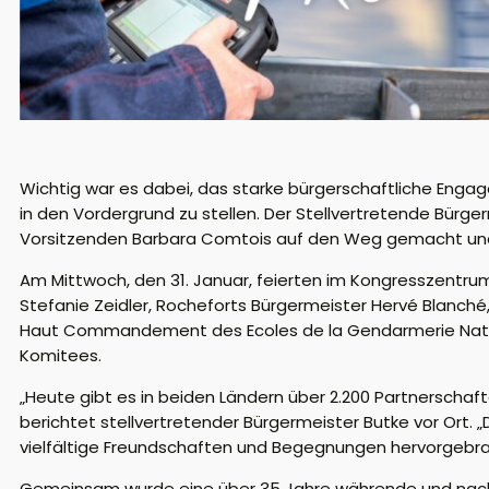
Wichtig war es dabei, das starke bürgerschaftliche Eng
in den Vordergrund zu stellen. Der Stellvertretende Bürge
Vorsitzenden Barbara Comtois auf den Weg gemacht und i
Am Mittwoch, den 31. Januar, feierten im Kongresszentru
Stefanie Zeidler, Rocheforts Bürgermeister Hervé Blanch
Haut Commandement des Ecoles de la Gendarmerie Nationa
Komitees.
„Heute gibt es in beiden Ländern über 2.200 Partnersch
berichtet stellvertretender Bürgermeister Butke vor Ort.
vielfältige Freundschaften und Begegnungen hervorgebra
Gemeinsam wurde eine über 35 Jahre währende und nach 