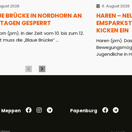
ugust 2026
6. August 2026
UE BRÜCKE IN NORDHORN AN
HAREN – NE
 TAGEN GESPERRT
EMSPARKST
KICKEN EIN
rn (pm). In der Zeit vom 10. bis zum 12.
 muss die „Blaue Brücke“ ...
Haren (pm). Das
Bewegungsmöglic
Jugendliche in H
Meppen
Papenburg
okies