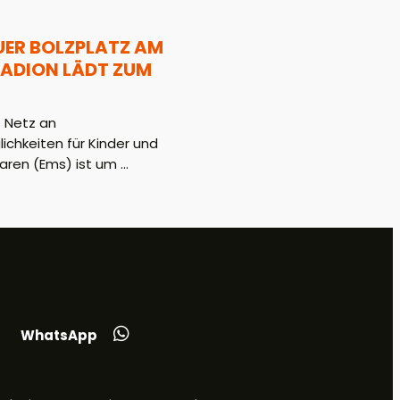
UER BOLZPLATZ AM
ADION LÄDT ZUM
 Netz an
hkeiten für Kinder und
aren (Ems) ist um ...
WhatsApp