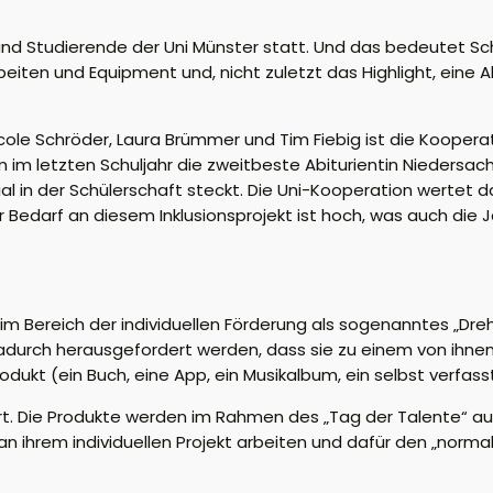
und Studierende der Uni Münster statt. Und das bedeutet
Sc
rbeiten
und Equipment
und
, nicht zuletzt das Highlight, eine
cole Schröder
, Laura Brümmer
und Tim Fiebig ist d
ie Kooperat
 im letzten Schuljahr die zweitbeste Abiturientin Niedersach
ial
in
der
Schüler
schaft
steckt. Die Uni-Kooperation wertet d
r Bedarf an diesem Inklusionsprojekt ist hoch
, was auch
die J
 Bereich der individuellen Förderung als sogenanntes „Dre
adurch herausgefordert werden, dass sie zu einem von ihne
odukt (ein Buch, eine App, ein Musikalbum, ein selbst verfass
rt. Die Produkte werden im Rahmen des „Tag der Talente“
au
 ihrem individuellen Projekt arbeiten und dafür den „normal