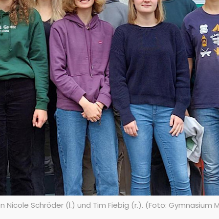
 Nicole Schröder (l.) und Tim Fiebig (r.). (Foto: Gymnasiu