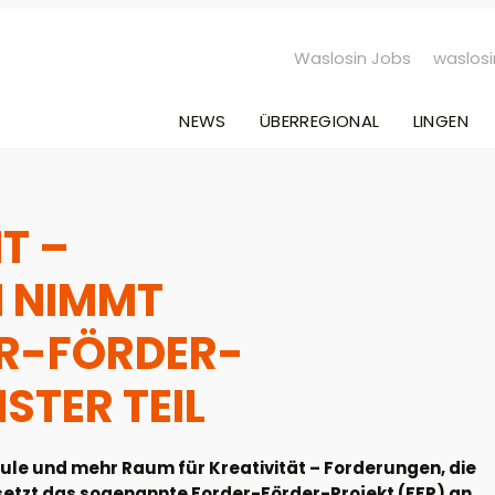
Waslosin Jobs
waslosi
NEWS
ÜBERREGIONAL
LINGEN
T –
 NIMMT
ER-FÖRDER-
STER TEIL
hule und mehr Raum für Kreativität – Forderungen, die
setzt das sogenannte Forder-Förder-Projekt (FFP) an,