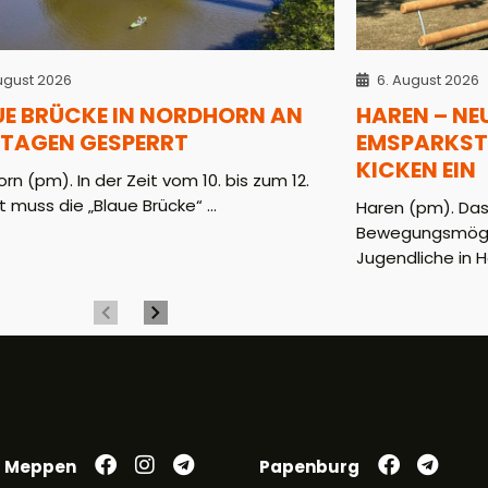
ugust 2026
6. August 2026
UE BRÜCKE IN NORDHORN AN
HAREN – NE
 TAGEN GESPERRT
EMSPARKST
KICKEN EIN
rn (pm). In der Zeit vom 10. bis zum 12.
 muss die „Blaue Brücke“ ...
Haren (pm). Das
Bewegungsmöglic
Jugendliche in H
Meppen
Papenburg