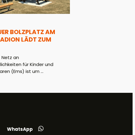
UER BOLZPLATZ AM
ADION LÄDT ZUM
 Netz an
hkeiten für Kinder und
aren (Ems) ist um ...
WhatsApp