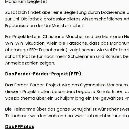
Marianum begleitet.
Zusätzlich findet aber ein
e Begleitung durch Dozierende 
zur Uni-Bibliothek, professionelleres wissenschaftliches A
Ergebnisse an der Uni Münster selbst.
Für Projektleiterin Christiane Maucher und die Mento
ren
Ni
W
in-Win-Situation:
Allein die Tatsache, dass
das Marianum
ehemalige FFP-Teilnehmerin), zeigt schon, wie viel Potenz
schafft Plätze für noch mehr Schülerinnen und Schüler. De
Anmeldezahlen zeigen.
Das
Forder
-Förder-Projek
t
(FFP)
Das
Forder
-Förder-Projekt wird am Gymnasium Marianum im
diesem Projekt sollen besonders begabte SchülerInnen d
Spezialthema über ein Schuljahr lang ein frei gewähltes Pr
Die Teilnahme über das ganze Schuljahr ist wünschenswe
Teilnehmer
werden während ca. zwei Unterrichtsstunden an
Das FFP
plus