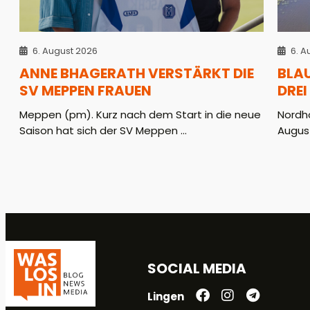
6. August 2026
6. A
ANNE BHAGERATH VERSTÄRKT DIE
BLA
SV MEPPEN FRAUEN
DREI
Meppen (pm). Kurz nach dem Start in die neue
Nordho
Saison hat sich der SV Meppen ...
August
SOCIAL MEDIA
Lingen