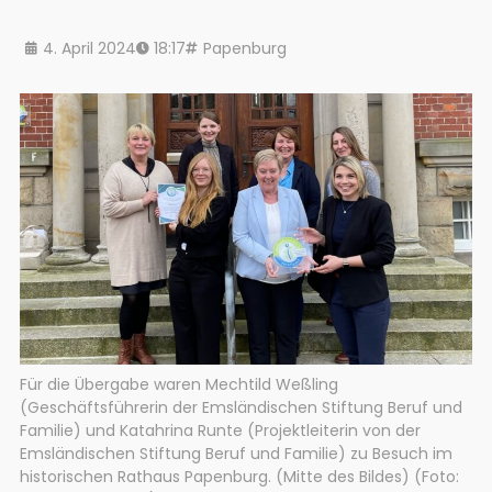
4. April 2024
18:17
Papenburg
Für die Übergabe waren Mechtild Weßling
(Geschäftsführerin der Emsländischen Stiftung Beruf und
Familie) und Katahrina Runte (Projektleiterin von der
Emsländischen Stiftung Beruf und Familie) zu Besuch im
historischen Rathaus Papenburg. (Mitte des Bildes) (Foto: