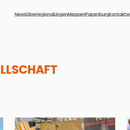
News
Überregional
Lingen
Meppen
Papenburg
Kontakt
w
ELLSCHAFT