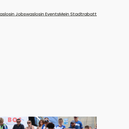
aslosin Jobs
waslosin Events
Mein Stadtrabatt