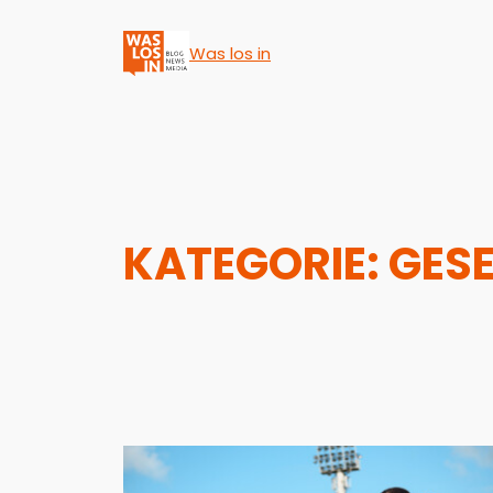
Was los in
KATEGORIE:
GES