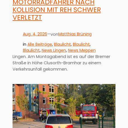
MOTORRADFAHRER NACH
KOLLISION MIT REH SCHWER
VERLETZT
Aug. 4, 2026
—
Matthias Brüning
von
in
Alle Beiträge
, 
Blaulicht
, 
Blaulicht
, 
Blaulicht
, 
News Lingen
, 
News Meppen
Lingen. Am Montagabend ist es auf der Bremer
Straße in Höhe Clusorth-Bramhar zu einem
Verkehrsunfall gekommen.