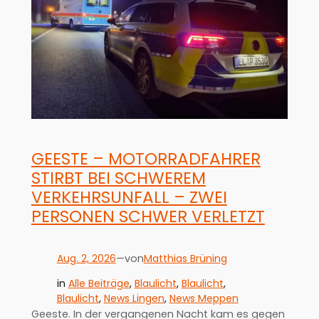
GEESTE – MOTORRADFAHRER
STIRBT BEI SCHWEREM
VERKEHRSUNFALL – ZWEI
PERSONEN SCHWER VERLETZT
Aug. 2, 2026
—
Matthias Brüning
von
in
Alle Beiträge
, 
Blaulicht
, 
Blaulicht
, 
Blaulicht
, 
News Lingen
, 
News Meppen
Geeste. In der vergangenen Nacht kam es gegen