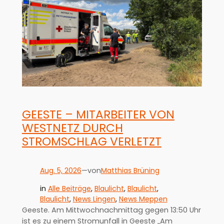
GEESTE – MITARBEITER VON
WESTNETZ DURCH
STROMSCHLAG VERLETZT
Aug. 5, 2026
—
Matthias Brüning
von
in
Alle Beiträge
, 
Blaulicht
, 
Blaulicht
, 
Blaulicht
, 
News Lingen
, 
News Meppen
Geeste. Am Mittwochnachmittag gegen 13:50 Uhr
ist es zu einem Stromunfall in Geeste „Am