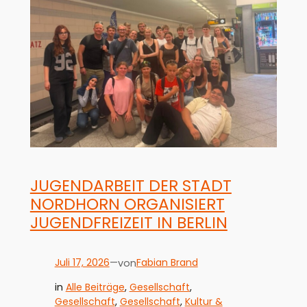
JUGENDARBEIT DER STADT
NORDHORN ORGANISIERT
JUGENDFREIZEIT IN BERLIN
Juli 17, 2026
—
Fabian Brand
von
in
Alle Beiträge
, 
Gesellschaft
, 
Gesellschaft
, 
Gesellschaft
, 
Kultur &