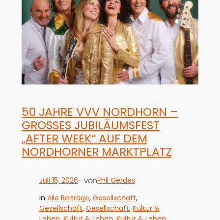
50 JAHRE VVV NORDHORN –
GROSSES JUBILÄUMSFEST „
AFTER WEEK“ AUF DEM N
ORDHORNER MARKTPLATZ
Juli 15, 2026
—
Phil Gerdes
von
in
Alle Beiträge
, 
Gesellschaft
, 
Gesellschaft
, 
Gesellschaft
, 
Kultur &
Leben
, 
Kultur & Leben
, 
Kultur & Leben
, 