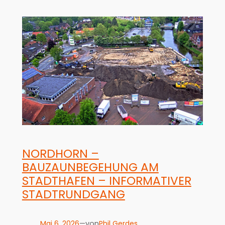
NORDHORN –
BAUZAUNBEGEHUNG AM
STADTHAFEN – INFORMATIVER
STADTRUNDGANG
Mai 6, 2026
—
Phil Gerdes
von