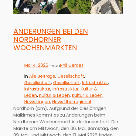
ÄNDERUNGEN BEI DEN
NORDHORNER
WOCHENMÄRKTEN
Mai 4, 2026
—
Phil Gerdes
von
in
Alle Beiträge
, 
Gesellschaft
, 
Gesellschaft
, 
Gesellschaft
, 
Infrastruktur
, 
Infrastruktur
, 
Infrastruktur
, 
Kultur &
Leben
, 
Kultur & Leben
, 
Kultur & Leben
, 
News Lingen
, 
News Überregional
Nordhorn (pm). Aufgrund der diesjährigen
Maikirmes kommt es zu Änderungen beim
Nordhorner Wochenmarkt in der Innenstadt: Die
Märkte am Mittwoch, den 06. Mai, Samstag, den
09. Mai, und Mittwoch, den 13. Mai 2026 finden