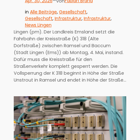
Apr. 30, 2026
—
Fabian Brand
von
in
Alle Beiträge
, 
Gesellschaft
, 
Gesellschaft
, 
Infrastruktur
, 
Infrastruktur
, 
News Lingen
Lingen (pm). Der Landkreis Emsland setzt die
Fahrbahn der Kreisstraße (K) 318 (Alte
Dorfstraße) zwischen Ramsel und Baccum
(Stadt Lingen (Ems)) ab Montag, 4. Mai, instand.
Dafür muss die Kreisstraße für den
Straßenverkehr komplett gesperrt werden. Die
Vollsperrung der K 318 beginnt in Höhe der Straße
Unstrout in Ramsel und endet in Höhe der Straße…