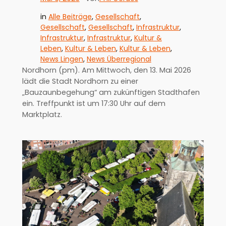
in
Alle Beiträge
, 
Gesellschaft
, 
Gesellschaft
, 
Gesellschaft
, 
Infrastruktur
, 
Infrastruktur
, 
Infrastruktur
, 
Kultur &
Leben
, 
Kultur & Leben
, 
Kultur & Leben
, 
News Lingen
, 
News Überregional
Nordhorn (pm). Am Mittwoch, den 13. Mai 2026
lädt die Stadt Nordhorn zu einer
„Bauzaunbegehung“ am zukünftigen Stadthafen
ein. Treffpunkt ist um 17:30 Uhr auf dem
Marktplatz.