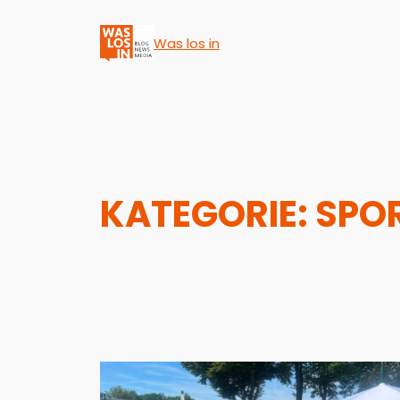
Was los in
KATEGORIE:
SPO