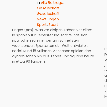
in
Alle Beiträge
, 
Gesellschaft
, 
Gesellschaft
, 
News Lingen
, 
Sport
, 
Sport
Lingen (pm). Was vor einigen Jahren vor allem
in Spanien für Begeisterung sorgte, hat sich
inzwischen zu einer der am schnellsten
wachsenden Sportarten der Welt entwickelt:
B
Padel. Rund 18 Millionen Menschen spielen den
F
dynamischen Mix aus Tennis und Squash heute
W
in etwa 90 Ländern.
„
a
a
d
B
s
M
,