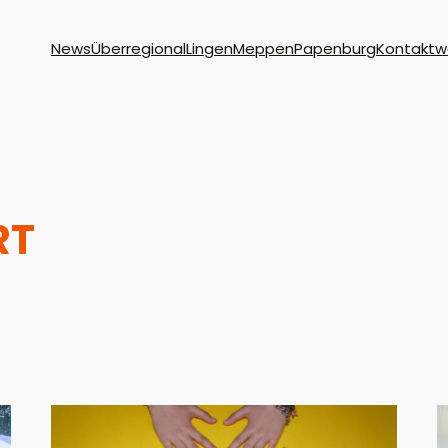
News
Überregional
Lingen
Meppen
Papenburg
Kontakt
w
RT