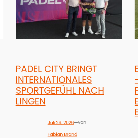
T
PADEL CITY BRINGT
INTERNATIONALES
SPORTGEFÜHL NACH
LINGEN
Juli 23, 2026
—
von
Fabian Brand