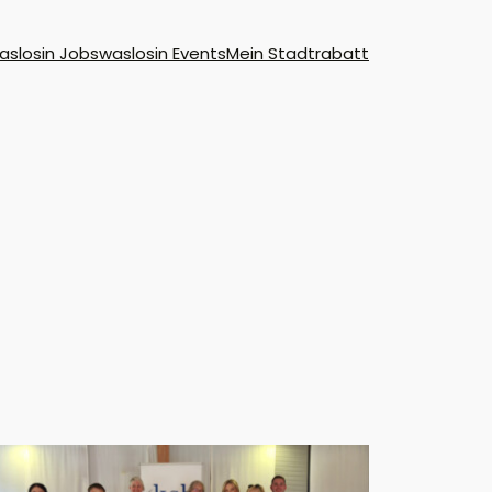
aslosin Jobs
waslosin Events
Mein Stadtrabatt