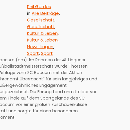
Phil Gerdes
in
Alle Beiträge
, 
Gesellschaft
, 
Gesellschaft
, 
Kultur & Leben
, 
Kultur & Leben
, 
News Lingen
, 
Sport
, 
Sport
accum (pm). Im Rahmen der 41. Lingener
ußballstadtmeisterschaft wurde Thorsten
ehlage vom SC Baccum mit der Aktion
Ehrenamt überrascht“ für sein langjähriges und
ußergewöhnliches Engagement
usgezeichnet. Die Ehrung fand unmittelbar vor
em Finale auf dem Sportgelände des SC
accum vor einer großen Zuschauerkulisse
tatt und sorgte für einen besonderen
oment.