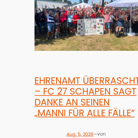
EHRENAMT ÜBERRASCH
– FC 27 SCHAPEN SAGT
DANKE AN SEINEN
„MANNI FÜR ALLE FÄLLE“
Aug. 5, 2026
—
von