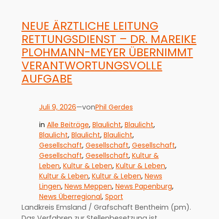
NEUE ÄRZTLICHE LEITUNG
RETTUNGSDIENST – DR. MAREIKE
PLOHMANN-MEYER ÜBERNIMMT
VERANTWORTUNGSVOLLE
AUFGABE
Juli 9, 2026
—
Phil Gerdes
von
in
Alle Beiträge
, 
Blaulicht
, 
Blaulicht
, 
Blaulicht
, 
Blaulicht
, 
Blaulicht
, 
Gesellschaft
, 
Gesellschaft
, 
Gesellschaft
, 
Gesellschaft
, 
Gesellschaft
, 
Kultur &
Leben
, 
Kultur & Leben
, 
Kultur & Leben
, 
Kultur & Leben
, 
Kultur & Leben
, 
News
Lingen
, 
News Meppen
, 
News Papenburg
, 
News Überregional
, 
Sport
Landkreis Emsland / Grafschaft Bentheim (pm).
Das Verfahren zur Stellenbesetzung ist