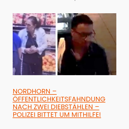
NORDHORN –
ÖFFENTLICHKEITSFAHNDUNG
NACH ZWEI DIEBSTÄHLEN –
POLIZEI BITTET UM MITHILFE!