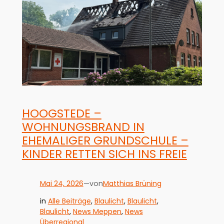
HOOGSTEDE –
WOHNUNGSBRAND IN
EHEMALIGER GRUNDSCHULE –
KINDER RETTEN SICH INS FREIE
Mai 24, 2026
—
Matthias Brüning
von
in
Alle Beiträge
, 
Blaulicht
, 
Blaulicht
, 
Blaulicht
, 
News Meppen
, 
News
Überregional